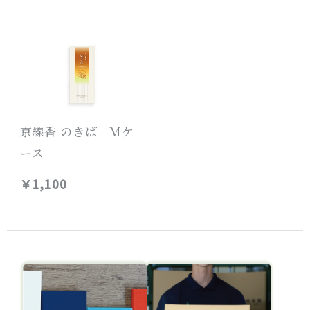
京線香 のきば Ｍケ
ース
￥1,100