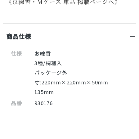
《京線香・Mケース 単品 掲載ページへ》
商品仕様
仕様
お線香
3種/桐箱入
パッケージ外
寸:220mm×220mm×50mm
135mm
品番
930176