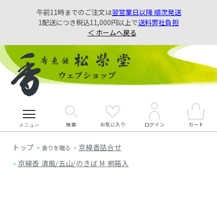
午前11時までのご注文は
翌営業日以降 順次発送
1配送につき税込11,000円以上で
送料弊社負担
＜ ホームへ戻る
検索
お気に入り
カート
ログイン
メニュー
京線香詰合せ
>
香りを贈る
>
京線香 清風/五山/のきば M 桐箱入
>