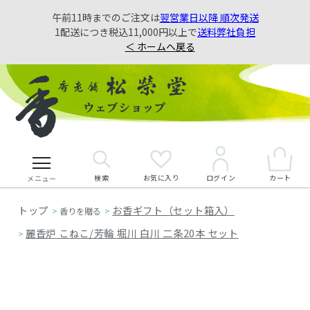
午前11時までのご注文は
翌営業日以降 順次発送
1配送につき税込11,000円以上で
送料弊社負担
＜ ホームへ戻る
検索
お気に入り
カート
ログイン
メニュー
お香ギフト（セット箱入）
>
香りを贈る
>
麗香炉 こねこ/芳輪 堀川 白川 二条20本 セット
>