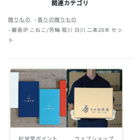
関連カテゴリ
贈りもの
香りの贈りもの
>
麗香炉 こねこ/芳輪 堀川 白川 二条20本 セッ
>
ト
松栄堂ポイント
ウェブショップ