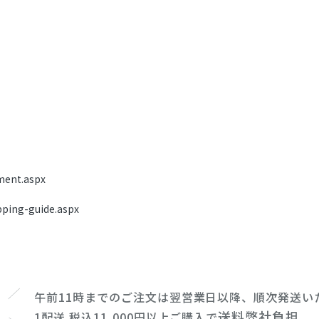
ment.aspx
pping-guide.aspx
午前11時までのご注文は翌営業日以降、順次発送い
送料弊社負担
1配送 税込11,000円以上ご購入で
。