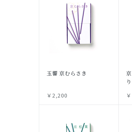
玉響 京むらさき
京
り
￥2,200
￥