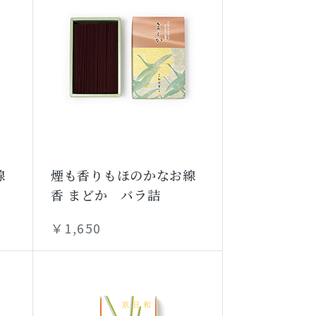
線
煙も香りもほのかなお線
香 まどか バラ詰
￥1,650