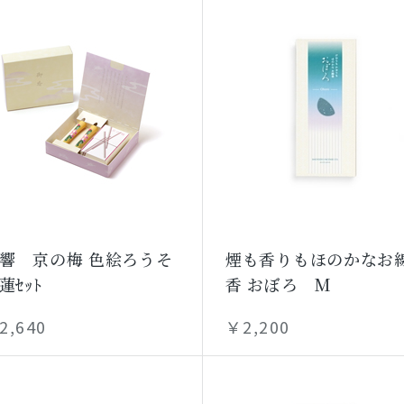
響 京の梅 色絵ろうそ
煙も香りもほのかなお
蓮ｾｯﾄ
香 おぼろ M
2,640
￥2,200