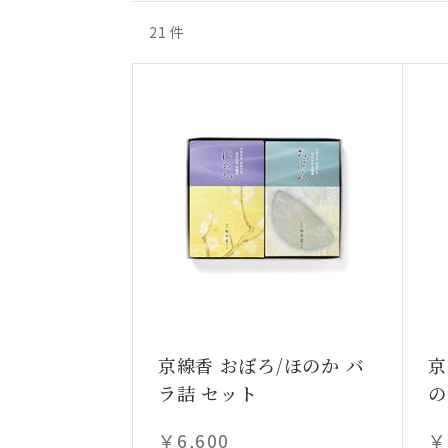
21
件
京線香 おぼろ/ほのか バ
京
ラ詰 セット
の
￥6,600
￥