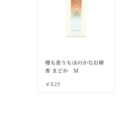
煙も香りもほのかなお線
香 まどか M
￥825