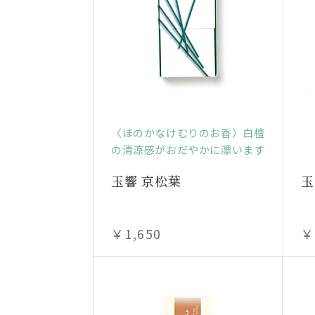
〈ほのかなけむりのお香〉白檀
の清涼感がおだやかに漂います
玉響 京松葉
玉
￥1,650
￥