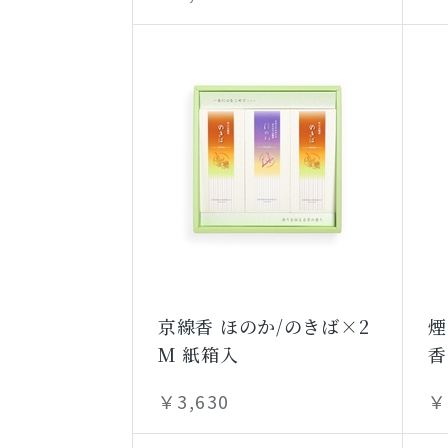
京線香 ほのか/のきば×2
煙
M 紙箱入
香
￥3,630
￥