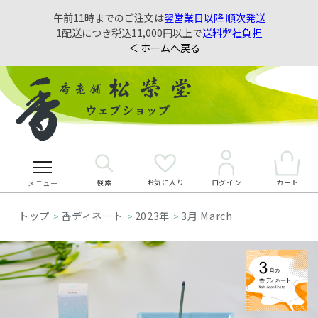
午前11時までのご注文は
翌営業日以降 順次発送
1配送につき税込11,000円以上で
送料弊社負担
＜ ホームへ戻る
検索
お気に入り
カート
ログイン
メニュー
香ディネート
2023年
3月 March
>
>
>