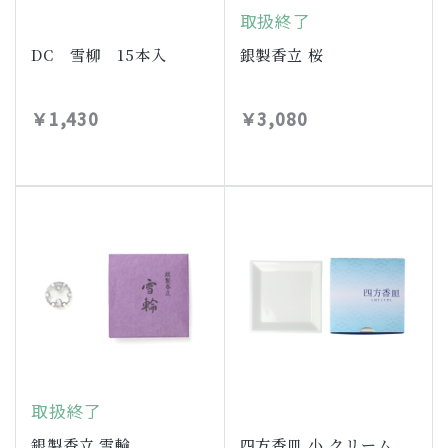
取扱終了
DC 雪柳 15本入
銀製香立 桜
￥1,430
￥3,080
取扱終了
銀製香立 雪輪
四方香皿 小 クリーム