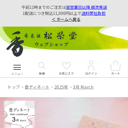
午前11時までのご注文は
翌営業日以降 順次発送
1配送につき税込11,000円以上で
送料弊社負担
＜ ホームへ戻る
検索
お気に入り
カート
ログイン
メニュー
香ディネート
2025年
3月 March
>
>
>