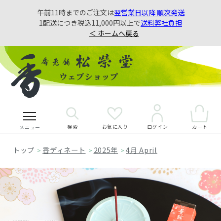
午前11時までのご注文は
翌営業日以降 順次発送
1配送につき税込11,000円以上で
送料弊社負担
＜ ホームへ戻る
検索
お気に入り
カート
ログイン
メニュー
香ディネート
2025年
4月 April
>
>
>