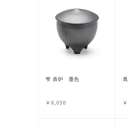
雫 香炉 墨色
真
￥6,050
￥