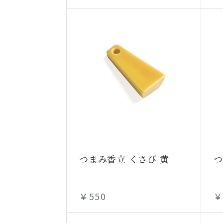
つまみ香立 くさび 黄
つ
￥550
￥