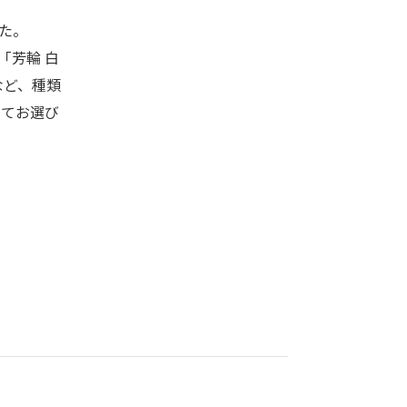
た。
「芳輪 白
など、種類
せてお選び