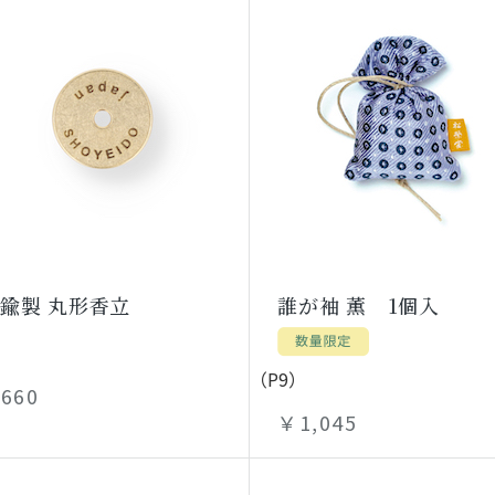
鍮製 丸形香立
誰が袖 薫 1個入
（P9）
660
￥1,045