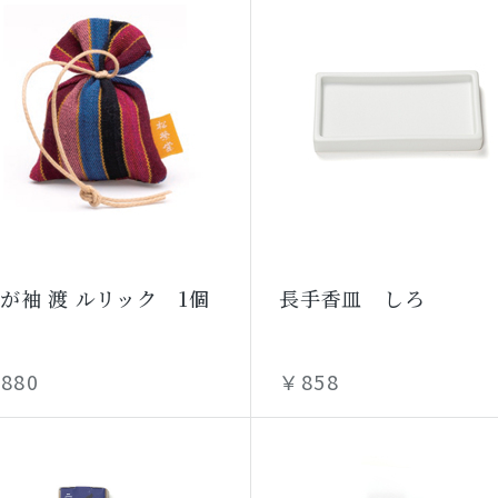
が袖 渡 ルリック 1個
長手香皿 しろ
入
880
￥858