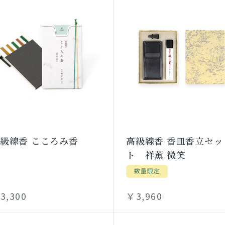
級線香 こころみ香
高級線香 香皿香立セッ
ト 祥薫 微笑
3,300
￥3,960