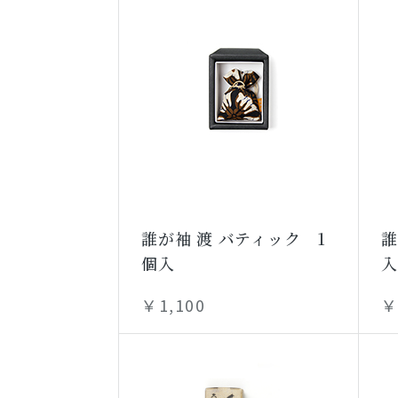
誰が袖 渡 バティック 1
誰
個入
￥1,100
￥