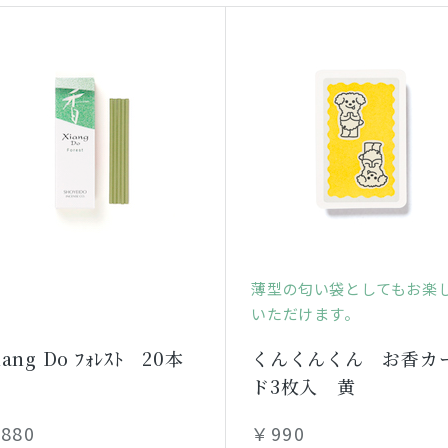
薄型の匂い袋としてもお楽
いただけます。
iang Do ﾌｫﾚｽﾄ 20本
くんくんくん お香カ
入
ド3枚入 黄
880
￥990