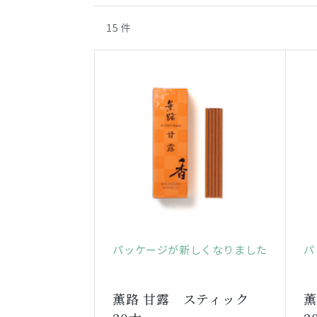
15
件
パッケージが新しくなりました
パ
薫路 甘露 スティック
薫