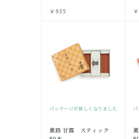
￥935
￥
パッケージが新しくなりました
パ
薫路 甘露 スティック
薫
80本
8