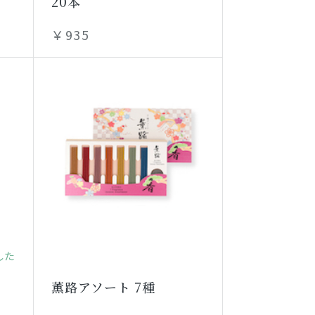
20本
￥935
した
薫路アソート 7種