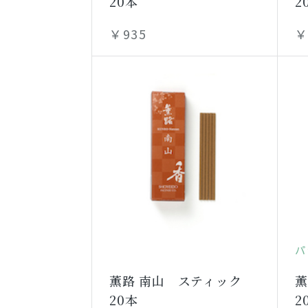
20本
2
￥935
￥
パ
薫路 南山 スティック
薫
20本
2