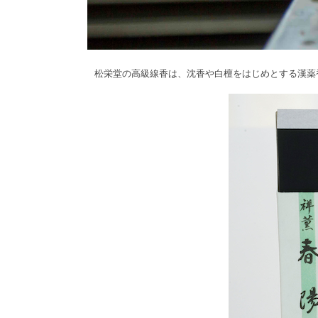
松栄堂の高級線香は、沈香や白檀をはじめとする漢薬