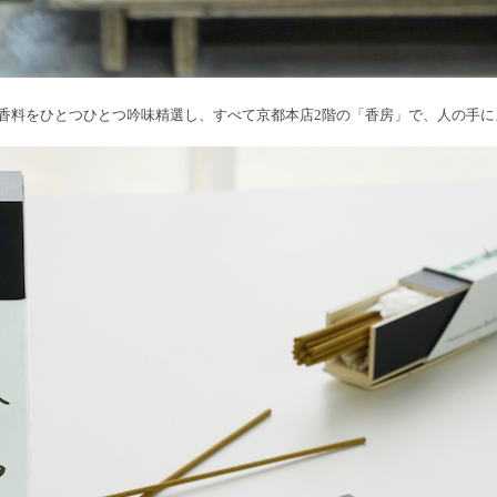
香料をひとつひとつ吟味精選し、すべて京都本店2階の「香房」で、人の手に