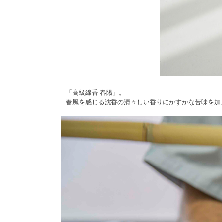
「高級線香 春陽」。
春風を感じる沈香の清々しい香りにかすかな苦味を加