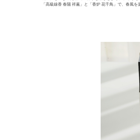
「高級線香 春陽 祥薫」と「香炉 花千鳥」で、春風