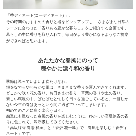
「香ディネート(コーディネート) 」。
その時期のおすすめの香りと器をピックアップし、 さまざまな日常の
シーンに合わせた「香りある豊かな暮らし」をご紹介する企画です。
暮らしの中に香りを取り入れて、毎日がより豊かになるようなご提案
ができればと思います。
あたたかな春風にのって
穏やかに漂う和の香り
季節は巡っていよいよ春たけなわ。
頬をなでるやわらかな風は、さまざまな香りを運んできてくれます。
どこかで咲く花の香り、お日さまの香り、草葉の香りや土の香り。
新しい環境の中、ばたばたと忙しく日々を過ごしていると、一度しか
ない今年の春はあっという間に過ぎていってしまいます。
初めてのことに多く出会う日々。
幾重にも重なった春風の香りを楽しむように、ゆかしい高級線香の香
りに包まれて、深呼吸してみてください。
「高級線香 春陽 祥薫」と「香炉 花千鳥」で、春風を楽しむ「香ディ
ネート」です。