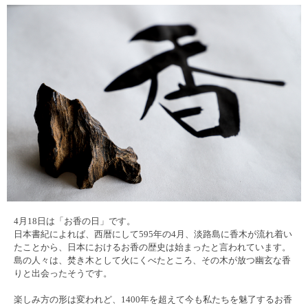
4月18日は「お香の日」です。
日本書紀によれば、西暦にして595年の4月、淡路島に香木が流れ着い
たことから、日本におけるお香の歴史は始まったと言われています。
島の人々は、焚き木として火にくべたところ、その木が放つ幽玄な香
りと出会ったそうです。
楽しみ方の形は変われど、1400年を超えて今も私たちを魅了するお香