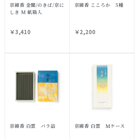
京線香 金閣/のきば/京に
京線香 こころか 5種
しき M 紙箱入
￥3,410
￥2,200
京線香 白雲 バラ詰
京線香 白雲 Ｍケース