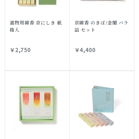
進物用線香 京にしき 紙
京線香 のきば/金閣 バラ
箱入
詰 セット
￥2,750
￥4,400