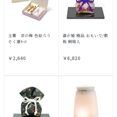
玉響 京の梅 色絵ろう
誰が袖 極品 おもいで/敷
そく蓮ｾｯﾄ
板 桐箱入
￥2,640
￥6,820