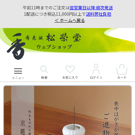
午前11時までのご注文は
翌営業日以降 順次発送
1配送につき税込11,000円以上で
送料弊社負担
＜ ホームへ戻る
検索
お気に入り
カート
ログイン
メニュー