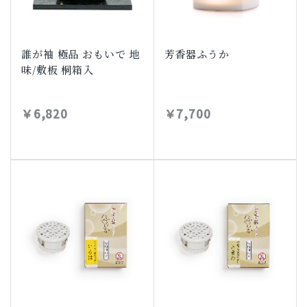
誰が袖 極品 おもいで 地
芳香器ふうか
味/敷板 桐箱入
￥6,820
￥7,700