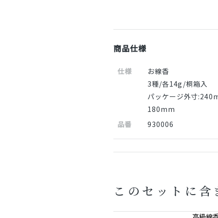
商品仕様
仕様
お線香
3種/各14g/桐箱入
パッケージ外寸:240
180mm
品番
930006
このセットに含
高級線香