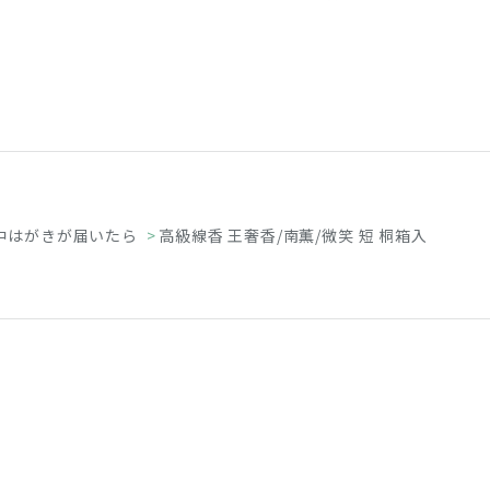
中はがきが届いたら
>
高級線香 王奢香/南薫/微笑 短 桐箱入