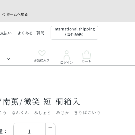
＜ ホームへ戻る
International shipping
お支払い
よくあるご質問
（海外配送）
お気に入り
カート
ログイン
/南薫/微笑 短 桐箱入
こう なんくん みしょう みじか きりばこいり
量：