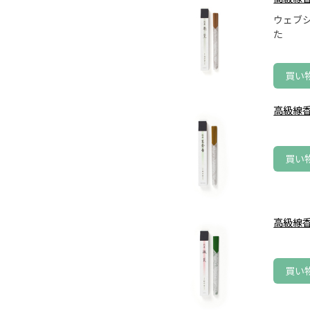
ウェブ
た
買い
高級線香
買い
高級線香
買い