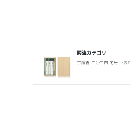
関連カテゴリ
京趣香 二〇二四 冬号
>
喪