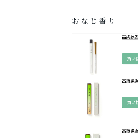
おなじ香り
高級線香
買い
高級線香
買い
高級線香