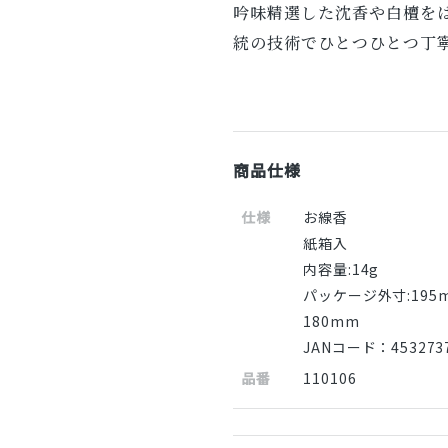
吟味精選した沈香や白檀を
統の技術でひとつひとつ丁
商品仕様
仕様
お線香
紙箱入
内容量:14g
パッケージ外寸:195
180mm
JANコード：4532737
品番
110106