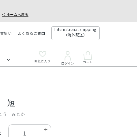
＜ ホームへ戻る
International shipping
お支払い
よくあるご質問
（海外配送）
お気に入り
カート
ログイン
 短
こう みじか
：