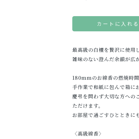
カートに入れ
最高級の白檀を贅沢に使用
雑味のない澄んだ余韻が広
180mmのお線香の燃焼時間
手作業で和紙に包んで箱に
慶弔を問わず大切な方への
ただけます。
お部屋で過ごすひとときに
〈高級線香〉