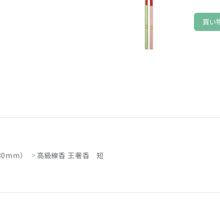
買い
80mm）
>
高級線香 王奢香 短