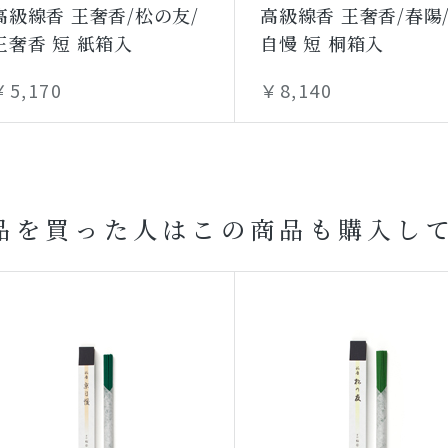
高級線香 王奢香/松の友/
高級線香 王奢香/春陽
王奢香 短 紙箱入
自慢 短 桐箱入
￥5,170
￥8,140
品を買った人はこの商品も購入し