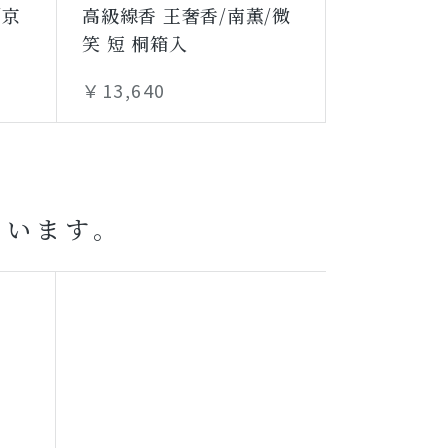
/京
高級線香 王奢香/南薫/微
笑 短 桐箱入
￥13,640
ています。