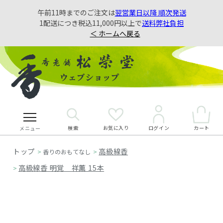
午前11時までのご注文は
翌営業日以降 順次発送
1配送につき税込11,000円以上で
送料弊社負担
＜ ホームへ戻る
検索
お気に入り
カート
ログイン
メニュー
高級線香
>
香りのおもてなし
>
高級線香 明覚 祥薫 15本
>