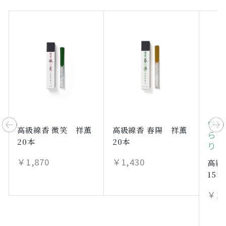
ウェ
高級線香 微笑 祥薫
高級線香 春陽 祥薫
らも
20本
20本
りま
￥1,870
￥1,430
高級
15本
￥2,