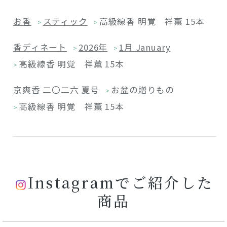
お香
スティック
高級線香 明覚 祥薫 15本
>
>
香ディネート
2026年
1月 January
>
>
高級線香 明覚 祥薫 15本
>
京爽香 二〇二六 夏号
お盆の贈りもの
>
高級線香 明覚 祥薫 15本
>
Instagramでご紹介した
商品