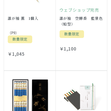
ウェブショップ完売
誰が袖 薫 1個入
誰が袖 空蝉香 藍景色
（蛤型）
（P9）
￥1,100
￥1,045