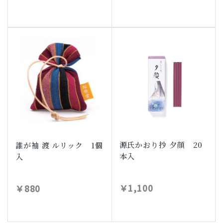
源氏かおり抄 夕顔 20
誰が袖 渡 ルリック 1個
本入
入
￥1,100
￥880