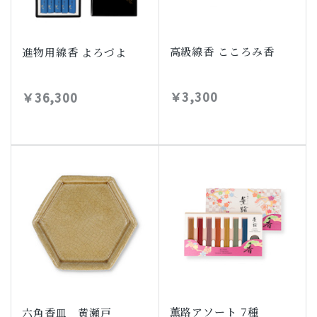
高級線香 こころみ香
進物用線香 よろづよ
￥3,300
￥36,300
薫路アソート 7種
六角香皿 黄瀬戸