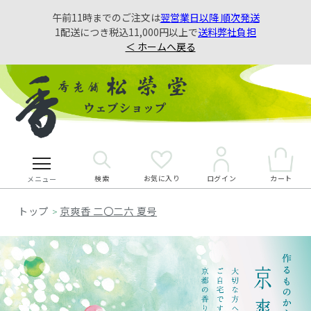
午前11時までのご注文は
翌営業日以降 順次発送
1配送につき税込11,000円以上で
送料弊社負担
＜ ホームへ戻る
検索
お気に入り
カート
ログイン
メニュー
京爽香 二〇二六 夏号
>