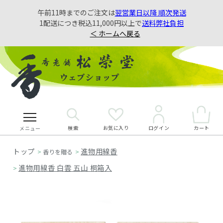
午前11時までのご注文は
翌営業日以降 順次発送
1配送につき税込11,000円以上で
送料弊社負担
＜ ホームへ戻る
検索
お気に入り
カート
ログイン
メニュー
進物用線香
>
香りを贈る
>
進物用線香 白雲 五山 桐箱入
>