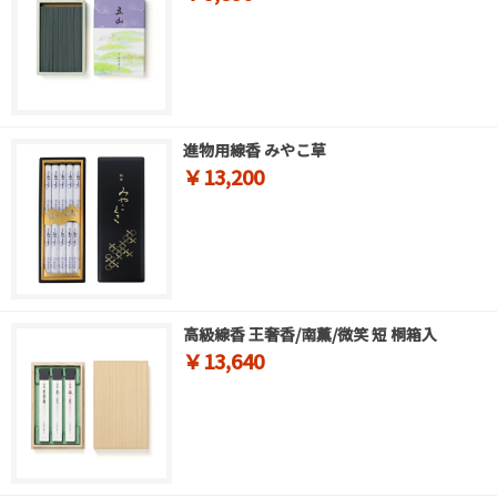
進物用線香 みやこ草
￥13,200
高級線香 王奢香/南薫/微笑 短 桐箱入
￥13,640