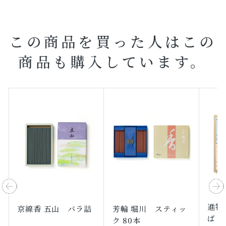
この商品を買った人はこの
商品も購入しています。
進物
京線香 五山 バラ詰
芳輪 堀川 スティッ
ば 
ク 80本