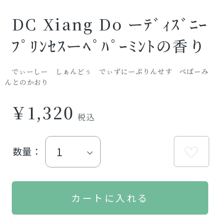
DC Xiang Do ーﾃﾞｨｽﾞﾆｰ
ﾌﾟﾘﾝｾｽーﾍﾟﾊﾟｰﾐﾝﾄの香り
でぃーしー しぁんどぅ でぃずにーぷりんせす ぺぱーみ
んとのかおり
￥1,320
数量：