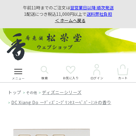
午前11時までのご注文は
翌営業日以降 順次発送
1配送につき税込11,000円以上で
送料弊社負担
＜ ホームへ戻る
検索
お気に入り
カート
ログイン
メニュー
ディズニーシリーズ
>
その他
>
DC Xiang Do ーﾃﾞｨｽﾞﾆｰﾌﾟﾘﾝｾｽーﾍﾟﾊﾟｰﾐﾝﾄの香り
>