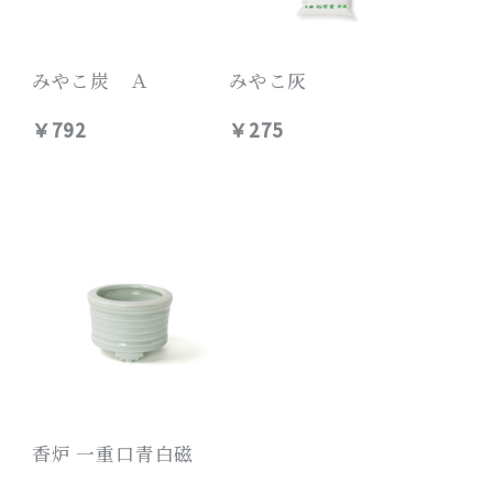
みやこ炭 Ａ
みやこ灰
￥792
￥275
香炉 一重口青白磁