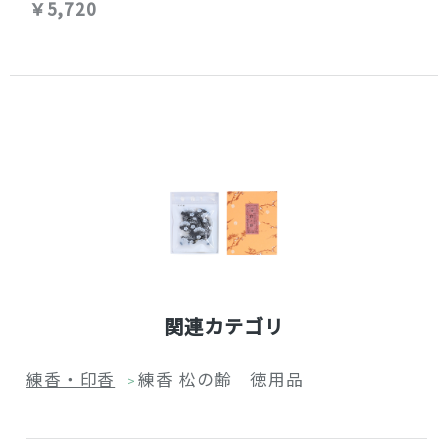
￥5,720
関連カテゴリ
練香・印香
練香 松の齢 徳用品
>