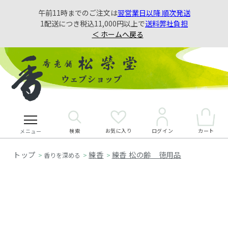
午前11時までのご注文は
翌営業日以降 順次発送
1配送につき税込11,000円以上で
送料弊社負担
＜ ホームへ戻る
検索
お気に入り
カート
ログイン
メニュー
練香
練香 松の齢 徳用品
>
香りを深める
>
>