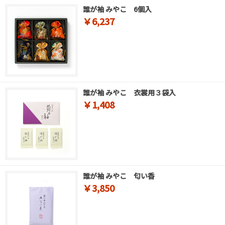
誰が袖 みやこ 6個入
￥6,237
誰が袖 みやこ 衣裳用３袋入
￥1,408
誰が袖 みやこ 匂い香
￥3,850