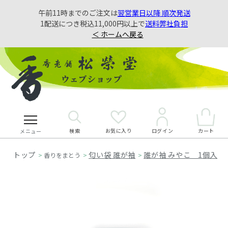
午前11時までのご注文は
翌営業日以降 順次発送
1配送につき税込11,000円以上で
送料弊社負担
＜ ホームへ戻る
検索
お気に入り
カート
ログイン
メニュー
匂い袋 誰が袖
誰が袖 みやこ 1個入
>
香りをまとう
>
>