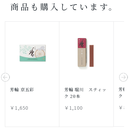
商品も購入しています。
芳輪
芳輪 京五彩
芳輪 堀川 スティッ
ク 2
ク 20本
￥88
￥1,650
￥1,100