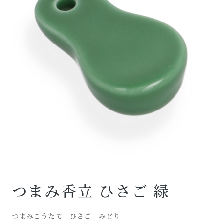
つまみ香立 ひさご 緑
つまみこうたて ひさご みどり