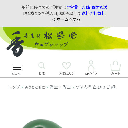
午前11時までのご注文は
翌営業日以降 順次発送
1配送につき税込11,000円以上で
送料弊社負担
＜ ホームへ戻る
検索
お気に入り
カート
ログイン
メニュー
香立・香皿
つまみ香立 ひさご 緑
>
香りとともに
>
>