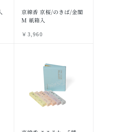
入
京線香 京桜/のきば/金閣
M 紙箱入
￥3,960