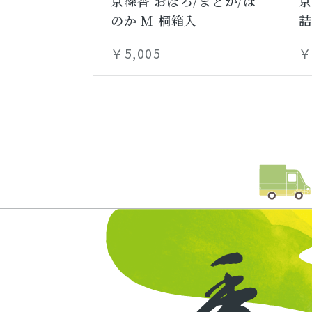
京線香 おぼろ/まどか/ほ
京
のか M 桐箱入
詰
￥5,005
￥