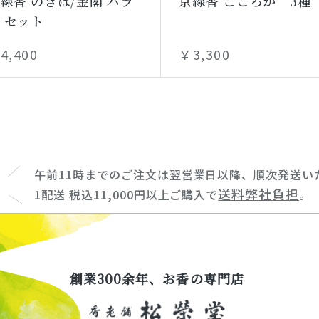
線香 のきば/金閣 バラ
京線香 こころか 3種
 セット
4,400
￥3,300
午前11時までのご注文は翌営業日以降、順次発送い
送料弊社負担
1配送 税込11,000円以上ご購入で
。
創業300余年、お香の専門店