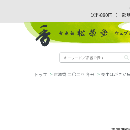
送料880円（一部
>
>
京趣香 二〇二四 冬号
喪中はがきが
弔事進物