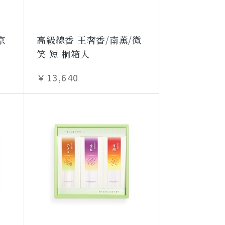
京
高級線香 王奢香/南薫/微
笑 短 桐箱入
￥13,640