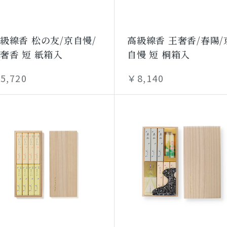
級線香 松の友/京自慢/
高級線香 王奢香/春陽/
奢香 短 紙箱入
自慢 短 桐箱入
5,720
￥8,140