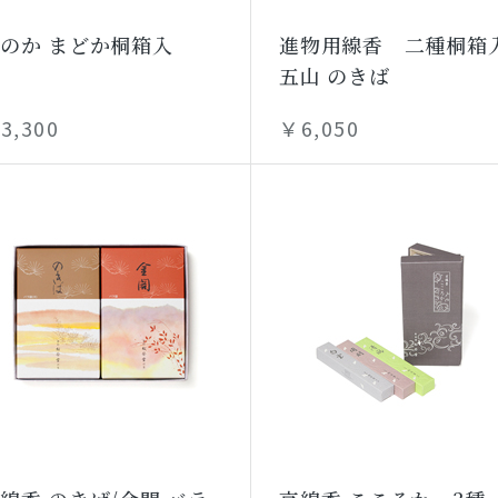
のか まどか桐箱入
進物用線香 二種桐箱
五山 のきば
3,300
￥6,050