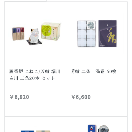
麗香炉 こねこ/芳輪 堀川
芳輪 二条 渦巻 60枚
白川 二条20本 セット
￥6,820
￥6,600