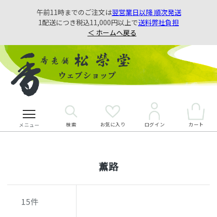
午前11時までのご注文は
翌営業日以降 順次発送
1配送につき税込11,000円以上で
送料弊社負担
＜ ホームへ戻る
検索
お気に入り
カート
ログイン
メニュー
薫路
15
件