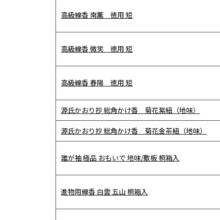
高級線香 南薫 徳用 短
高級線香 微笑 徳用 短
高級線香 春陽 徳用 短
源氏かおり抄 総角かけ香 菊花紫紐（地味）
源氏かおり抄 総角かけ香 菊花金茶紐（地味）
誰が袖 極品 おもいで 地味/敷板 桐箱入
進物用線香 白雲 五山 桐箱入