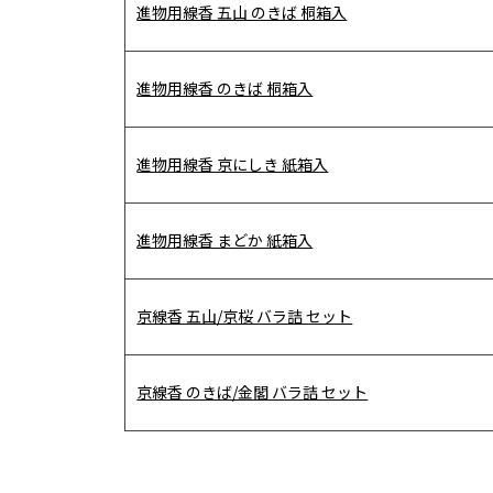
進物用線香 五山 のきば 桐箱入
進物用線香 のきば 桐箱入
進物用線香 京にしき 紙箱入
進物用線香 まどか 紙箱入
京線香 五山/京桜 バラ詰 セット
京線香 のきば/金閣 バラ詰 セット