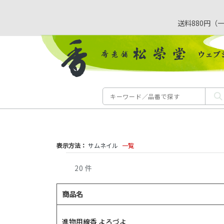
送料880円（
表示方法：
サムネイル
一覧
20
件
商品名
進物用線香 よろづよ