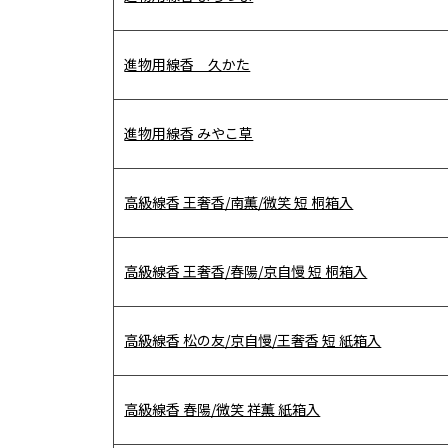
進物用線香 久かた
進物用線香 みやこ草
高級線香 王奢香/南薫/微笑 短 桐箱入
高級線香 王奢香/春陽/京自慢 短 桐箱入
高級線香 松の友/京自慢/王奢香 短 紙箱入
高級線香 春陽/微笑 祥薫 紙箱入